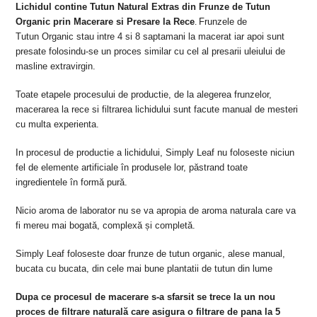
Lichidul contine Tutun Natural Extras din Frunze de Tutun
Organic prin Macerare si Presare la Rece
Frunzele de
.
Tutun
Organic stau intre 4 si 8 saptamani la macerat iar apoi sunt
presate folosindu-se un proces similar cu cel al presarii uleiului de
masline extravirgin.
Toate etapele procesului de productie, de la alegerea frunzelor,
macerarea la rece si filtrarea lichidului sunt facute manual de mesteri
cu multa experienta.
In procesul de productie a lichidului, Simply Leaf nu foloseste niciun
fel de elemente artificiale în produsele lor, păstrand toate
ingredientele în formă pură.
Nicio aroma de laborator nu se va apropia de aroma naturala care va
fi mereu mai bogată, complexă și completă.
Simply Leaf foloseste doar frunze de tutun organic, alese manual,
bucata cu bucata, din cele mai bune plantatii de tutun din lume
Dupa ce procesul de macerare s-a sfarsit se trece la un nou
proces de filtrare naturală care asigura o filtrare de pana la 5