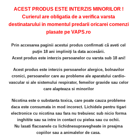
ACEST PRODUS ESTE INTERZIS MINORILOR !
Curierul are obligatia de a verifica varsta
destinatarului in momentul predarii oricarei comenzi
plasate pe VAPS.ro
Prin accesarea paginii acestui produs confirmati că aveti cel
puţin 18 ani impliniţi la data accesării.
Acest produs este interzis persoanelor cu varsta sub 18 ani!
Acest produs este interzis persoanelor alergice, bolnavilor
cronici, persoanelor care au
probleme ale aparatului cardio-
vascular si ale sistemului respirator, femeilor gravide sau celor
care alapteaza si minorilor
Nicotina este o substanta toxica, care poate cauza probleme
daca este consumata in mod incorect. Lichidele pentru tigari
electronice cu nicotina sau fara nu trebuiesc sub nicio forma
inghitite sau sa intre in contact cu pielea sau cu ochii.
Nu lasati flacoanele cu lichidnesupravegheate in preajma
copiilor sau a animalelor de casa.