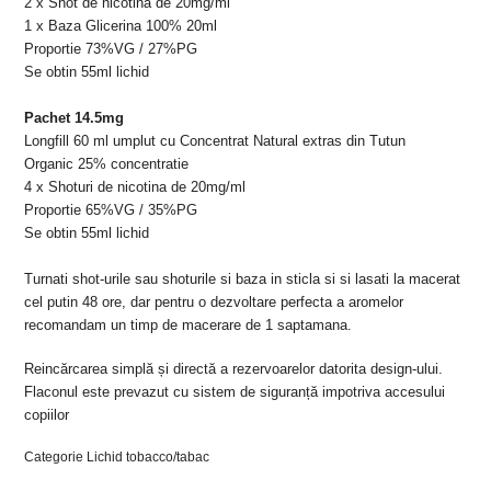
2 x Shot de nicotina de 20mg/ml
1 x Baza Glicerina 100% 20ml
Proportie 73%VG / 27%PG
Se obtin 55ml lichid
Pachet 14.5mg
Longfill
60 ml umplut cu Concentrat Natural extras din Tutun
Organic
25% concentratie
4 x Shoturi de nicotina de 20mg/ml
Proportie 65%VG / 35%PG
Se obtin 55ml lichid
Turnati shot-urile sau shoturile si baza in sticla si
si lasati la macerat
cel putin 48 ore, dar p
entru o dezvoltare perfecta a aromelor
recomandam un timp de macerare de 1 saptamana.
Reincărcarea simplă și directă a rezervoarelor datorita design-ului.
Flaconul este prevazut cu sistem de siguranță impotriva accesului
copiilor
Categorie Lichid tobacco/tabac