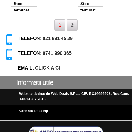
Stoc
Stoc
terminat
terminat
1
2
TELEFON:
021 891 45 29
TELEFON:
0741 990 365
EMAIL:
CLICK AICI
Informatii utile
Website detinut de Web Deals S.R.L., CIF: RO36695928, Reg.Com:
J40/14367/2016
Varianta Desktop