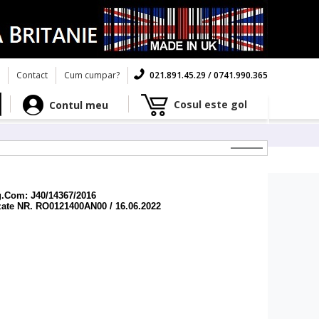
Contact
Cum cumpar?
021.891.45.29 / 0741.990.365
Cosul este gol
Contul meu
g.Com: J40/14367/2016
zate NR. RO0121400AN00 / 16.06.2022