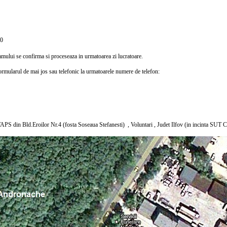
30
mului se confirma si proceseaza in urmatoarea zi lucratoare.
rmularul de mai jos sau telefonic la urmatoarele numere de telefon:
 VAPS din Bld.Eroilor Nr.4 (fosta Soseaua Stefanesti) , Voluntari , Judet Ilfov (in incinta S