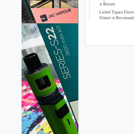
si Riscuri
Lichid Tigara Electr
Sfaturi si Recomand