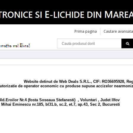
Prima pagina
Cautare avansata
Website detinut de Web Deals S.R.L., CIF: RO36695928, Re
utorizatie de operator economic cu produse supuse accizelor nearmoni
d.Eroilor Nr.4 (fosta Soseaua Stefanesti) , Voluntari , Judet Ilfov
 Mihai Eminescu nr.185, bl31.b, sc.2, et.7, ap.43, Sec 2, Bucuresti