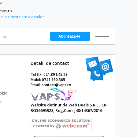
vaps.ro
icii de protejare a datelor
.
Detalii de contact
Tel fix: 021.891.45.29
Mobil: 0741.990.365
Email: contact@vaps.ro
ookie
or
Website detinut de Web Deals S.R.L., CIF:
RO36695928, Reg.Com: J40/14367/2016