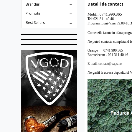
Detalii de contact
Branduri
Promotii
Mobil: 0741.990.365
Tel: 021.311.40.46
Best Sellers
Program: Luni-Vineri 9.00-16.
Comenzile facute in afara progra
Ne puteti contacta completand fo
Orange - 0741.990.365
Romtelecom - 021.311.40.46
E-mail:
contact@vaps.ro
Ne gasiti la adresa depozitului