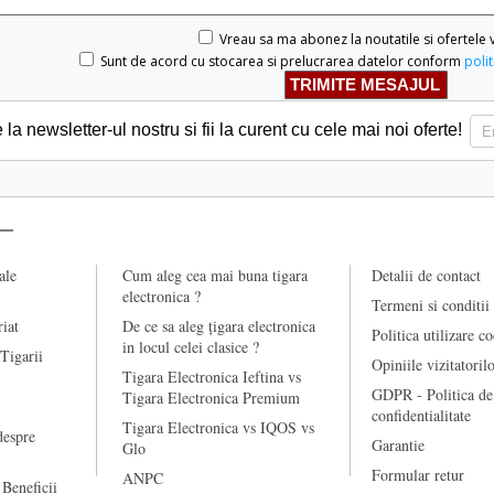
Vreau sa ma abonez la noutatile si ofertele 
Sunt de acord cu stocarea si prelucrarea datelor conform
polit
a newsletter-ul nostru si fii la curent cu cele mai noi oferte!
ale
Cum aleg cea mai buna tigara
Detalii de contact
electronica ?
Termeni si conditii
riat
De ce sa aleg țigara electronica
Politica utilizare c
in locul celei clasice ?
 Tigarii
Opiniile vizitatoril
Tigara Electronica Ieftina vs
GDPR - Politica de
Tigara Electronica Premium
confidentialitate
Tigara Electronica vs IQOS vs
despre
Garantie
Glo
Formular retur
ANPC
 Beneficii