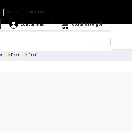
Contact
Cum cumpar?
021.891.45.29 / 0741.990.365
Cosul este gol
Contul meu
e
Pret
Pret