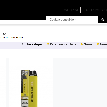
Prima pagina
Cautare avansata
 Bar
Sortare dupa:
Cele mai vandute
Nume
Num