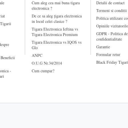
ale
Cum aleg cea mai buna tigara
Detalii de contact
electronica ?
Termeni si conditii
riat
De ce sa aleg țigara electronica
Politica utilizare c
in locul celei clasice ?
 Tigarii
Opiniile vizitatoril
Tigara Electronica Ieftina vs
GDPR - Politica de
Tigara Electronica Premium
confidentialitate
Tigara Electronica vs IQOS vs
despre
Garantie
Glo
Formular retur
ANPC
 Beneficii
Black Friday Tigari
O.U.G Nr.34/2014
onica -
Cum cumpar?
ari