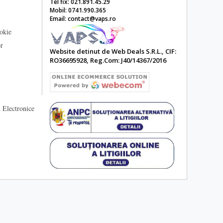
Tel fix: 021.891.45.29
Mobil: 0741.990.365
Email: contact@vaps.ro
ookie
or
Website detinut de Web Deals S.R.L., CIF:
RO36695928, Reg.Com: J40/14367/2016
 Electronice