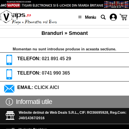
Meniu
Branduri » Smoant
Momentan nu sunt introduse produse in aceasta sectiune.
TELEFON:
021 891 45 29
TELEFON:
0741 990 365
EMAIL:
CLICK AICI
Informatii utile
Website detinut de Web Deals S.R.L., CIF: RO36695928, Reg.Com:
J40/14367/2016