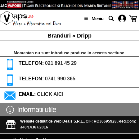
Meniu
Branduri » Dripp
Momentan nu sunt introduse produse in aceasta sectiune.
TELEFON:
021 891 45 29
TELEFON:
0741 990 365
EMAIL:
CLICK AICI
Informatii utile
Website detinut de Web Deals S.R.L., CIF: RO36695928, Reg.Com:
J40/14367/2016