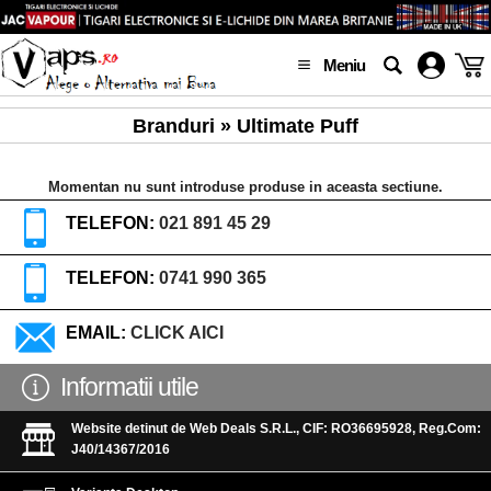
Meniu
Branduri » Ultimate Puff
Momentan nu sunt introduse produse in aceasta sectiune.
TELEFON:
021 891 45 29
TELEFON:
0741 990 365
EMAIL:
CLICK AICI
Informatii utile
Website detinut de Web Deals S.R.L., CIF: RO36695928, Reg.Com:
J40/14367/2016