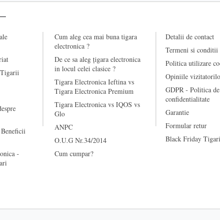
ale
Cum aleg cea mai buna tigara
Detalii de contact
electronica ?
Termeni si conditii
riat
De ce sa aleg țigara electronica
Politica utilizare c
in locul celei clasice ?
 Tigarii
Opiniile vizitatoril
Tigara Electronica Ieftina vs
GDPR - Politica de
Tigara Electronica Premium
confidentialitate
Tigara Electronica vs IQOS vs
despre
Garantie
Glo
Formular retur
ANPC
 Beneficii
Black Friday Tigari
O.U.G Nr.34/2014
onica -
Cum cumpar?
ari