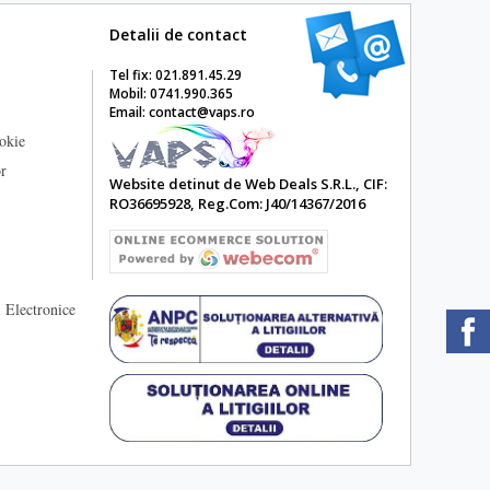
Detalii de contact
Tel fix: 021.891.45.29
Mobil: 0741.990.365
Email: contact@vaps.ro
ookie
or
Website detinut de Web Deals S.R.L., CIF:
RO36695928, Reg.Com: J40/14367/2016
 Electronice