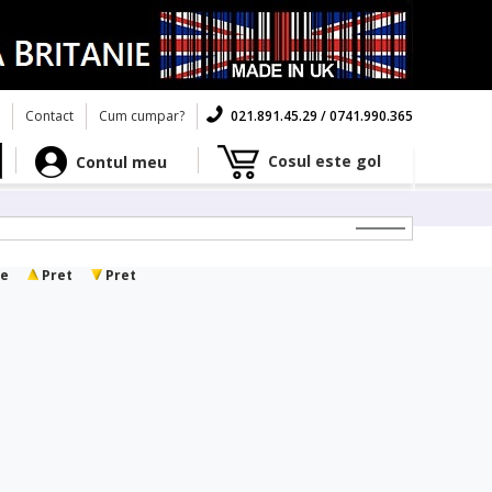
Contact
Cum cumpar?
021.891.45.29 / 0741.990.365
Cosul este gol
Contul meu
e
Pret
Pret