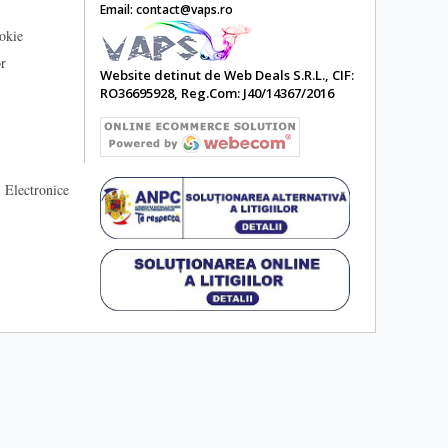
Email: contact@vaps.ro
ookie
or
Website detinut de Web Deals S.R.L., CIF:
RO36695928, Reg.Com: J40/14367/2016
 Electronice