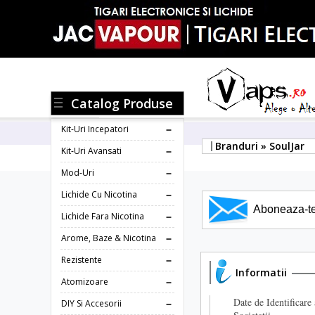
Catalog Produse
Kit-Uri Incepatori
Branduri » SoulJar
Kit-Uri Avansati
Mod-Uri
Lichide Cu Nicotina
Aboneaza-te l
Lichide Fara Nicotina
Arome, Baze & Nicotina
Rezistente
Informatii
Atomizoare
Date de Identificare 
DIY Si Accesorii