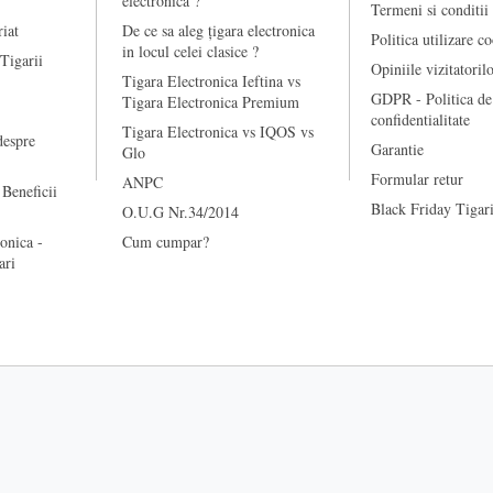
electronica ?
Termeni si conditii
riat
De ce sa aleg țigara electronica
Politica utilizare c
in locul celei clasice ?
 Tigarii
Opiniile vizitatoril
Tigara Electronica Ieftina vs
GDPR - Politica de
Tigara Electronica Premium
confidentialitate
Tigara Electronica vs IQOS vs
despre
Garantie
Glo
Formular retur
ANPC
 Beneficii
Black Friday Tigari
O.U.G Nr.34/2014
onica -
Cum cumpar?
ari