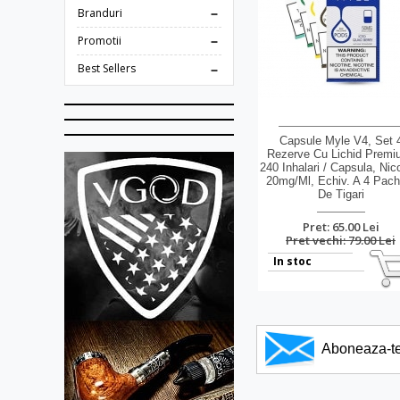
Branduri
Promotii
Best Sellers
Capsule Myle V4, Set 
Rezerve Cu Lichid Premi
240 Inhalari / Capsula, Nic
20mg/Ml, Echiv. A 4 Pach
De Tigari
Pret: 65.00 Lei
Pret vechi: 79.00 Lei
In stoc
Aboneaza-te l