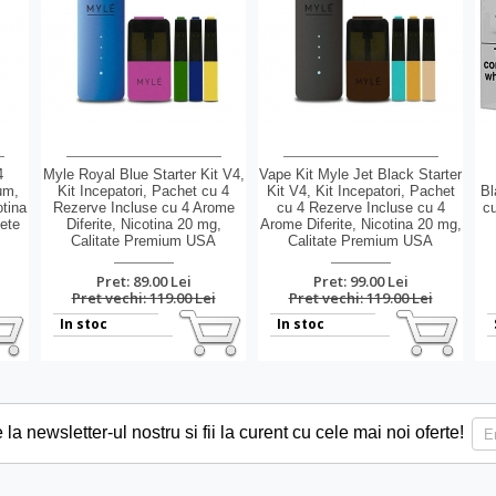
4
Myle Royal Blue Starter Kit V4,
Vape Kit Myle Jet Black Starter
um,
Kit Incepatori, Pachet cu 4
Kit V4, Kit Incepatori, Pachet
Bl
otina
Rezerve Incluse cu 4 Arome
cu 4 Rezerve Incluse cu 4
cu
ete
Diferite, Nicotina 20 mg,
Arome Diferite, Nicotina 20 mg,
Calitate Premium USA
Calitate Premium USA
Pret: 89.00 Lei
Pret: 99.00 Lei
Pret vechi: 119.00 Lei
Pret vechi: 119.00 Lei
In stoc
In stoc
a newsletter-ul nostru si fii la curent cu cele mai noi oferte!