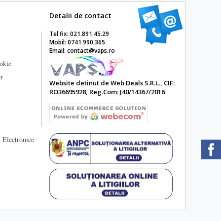
Detalii de contact
Tel fix: 021.891.45.29
Mobil: 0741.990.365
Email: contact@vaps.ro
ookie
or
Website detinut de Web Deals S.R.L., CIF:
RO36695928, Reg.Com: J40/14367/2016
 Electronice