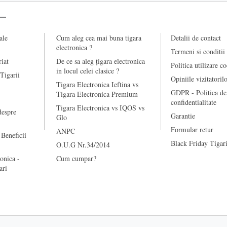
ale
Cum aleg cea mai buna tigara
Detalii de contact
electronica ?
Termeni si conditii
riat
De ce sa aleg țigara electronica
Politica utilizare c
in locul celei clasice ?
 Tigarii
Opiniile vizitatoril
Tigara Electronica Ieftina vs
GDPR - Politica de
Tigara Electronica Premium
confidentialitate
Tigara Electronica vs IQOS vs
despre
Garantie
Glo
Formular retur
ANPC
 Beneficii
Black Friday Tigari
O.U.G Nr.34/2014
onica -
Cum cumpar?
ari