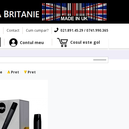
Contact
Cum cumpar?
021.891.45.29 / 0741.990.365
Cosul este gol
Contul meu
e
Pret
Pret