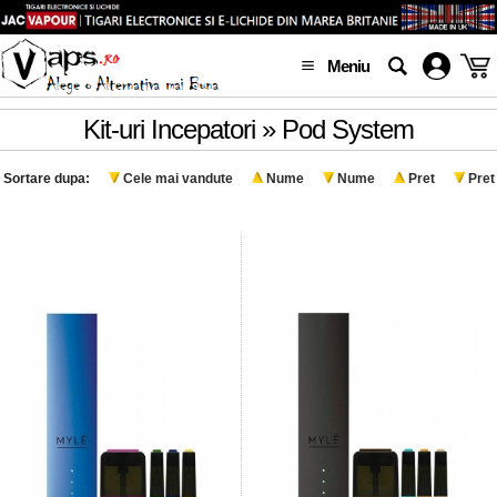
Meniu
Kit-uri Incepatori » Pod System
Sortare dupa:
Cele mai vandute
Nume
Nume
Pret
Pret