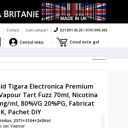
Contact
Cum cumpar?
021.891.45.29 / 0741.990.365
Cosul este gol
Contul meu
hid Tigara Electronica Premium
 Vapour Tart Fuzz 70ml, Nicotina
mg/ml, 80%VG 20%PG, Fabricat
UK, Pachet DiY
rodus: 2371+3104+2xShot
a:
Jac Vapour