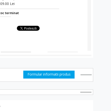
109.00 Lei
toc terminat
Formular informatii produs
a