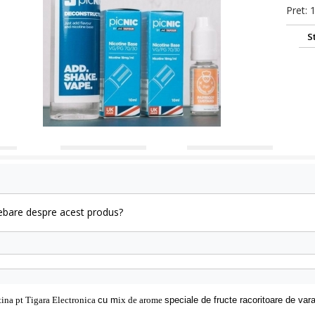
Pret: 
S
rebare despre acest produs?
tina
pt Tigara Electronica
cu
m
ix de arome
speciale de fructe racoritoare de var