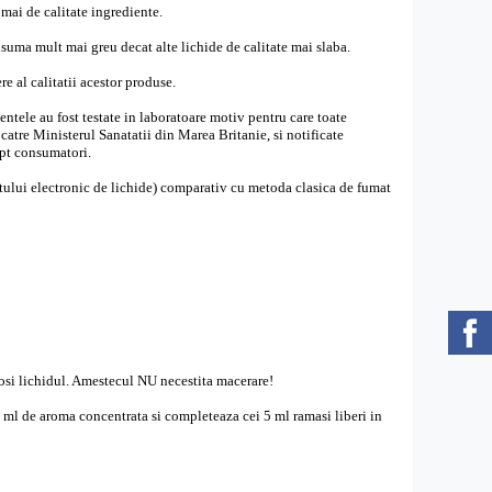
mai de calitate ingrediente.
suma mult mai greu decat alte lichide de calitate mai slaba.
e al calitatii acestor produse.
ntele au fost testate in laboratoare motiv pentru care toate
tre Ministerul Sanatatii din Marea Britanie, si notificate
 pt consumatori.
matului electronic de lichide) comparativ cu metoda clasica de fumat
losi lichidul. Amestecul NU necestita macerare!
0 ml de aroma concentrata
si completeaza cei 5 ml ramasi liberi in