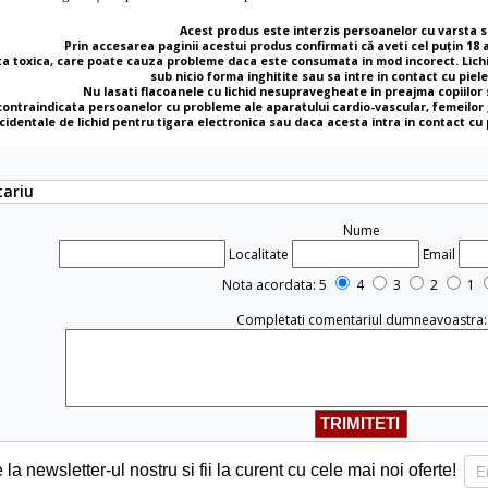
Acest produs este interzis persoanelor cu varsta s
Prin accesarea paginii acestui produs confirmati că aveti cel puţin 18 an
a toxica, care poate cauza probleme daca este consumata in mod incorect. Lichid
sub nicio forma inghitite sau sa intre in contact cu piele
Nu lasati flacoanele cu lichid nesupravegheate in preajma copiilor
contraindicata persoanelor cu probleme ale aparatului cardio-vascular, femeilor 
ccidentale de lichid pentru tigara electronica sau daca acesta intra in contact cu
ariu
Nume
Localitate
Email
Nota acordata: 5
4
3
2
1
Completati comentariul dumneavoastra:
a newsletter-ul nostru si fii la curent cu cele mai noi oferte!