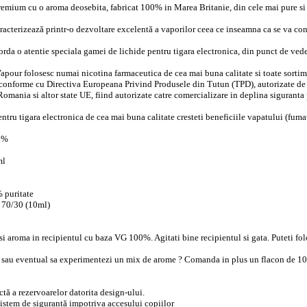
remium cu o aroma deosebita, fabricat 100% in Marea Britanie, din cele mai pure si 
racterizează printr-o dezvoltare excelentă a vaporilor ceea ce inseamna ca se va con
da o atentie speciala gamei de lichide pentru tigara electronica, din punct de veder
apour folosesc numai nicotina farmaceutica de cea mai buna calitate si toate sortime
conforme cu Directiva Europeana Privind Produsele din Tutun (TPD), autorizate de ca
Romania si altor state UE, fiind autorizate catre comercializare in deplina siguranta
pentru tigara electronica de cea mai buna calitate cresteti beneficiile vapatului (fu
0%
ml
 puritate
 70/30 (10ml)
si aroma in recipientul cu baza VG 100%. Agitati bine recipientul si gata. Puteti fo
a sau eventual sa experimentezi un mix de arome ? Comanda in plus un flacon de 1
ctă a rezervoarelor datorita design-ului.
istem de siguranță impotriva accesului copiilor