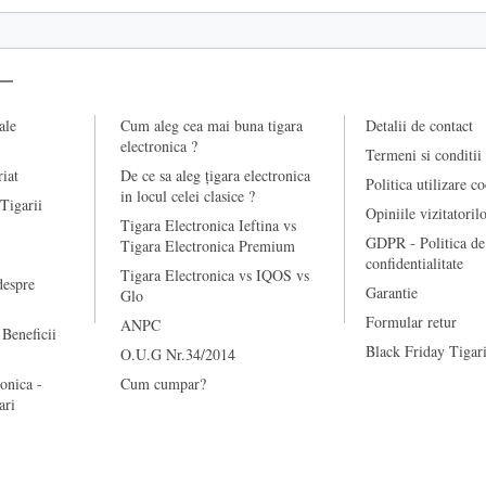
ale
Cum aleg cea mai buna tigara
Detalii de contact
electronica ?
Termeni si conditii
riat
De ce sa aleg țigara electronica
Politica utilizare c
in locul celei clasice ?
 Tigarii
Opiniile vizitatoril
Tigara Electronica Ieftina vs
GDPR - Politica de
Tigara Electronica Premium
confidentialitate
Tigara Electronica vs IQOS vs
despre
Garantie
Glo
Formular retur
ANPC
 Beneficii
Black Friday Tigari
O.U.G Nr.34/2014
onica -
Cum cumpar?
ari