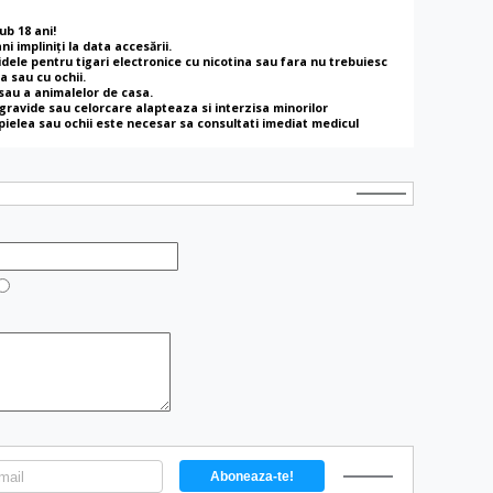
ub 18 ani!
i impliniţi la data accesării.
ele pentru tigari electronice cu nicotina sau fara nu trebuiesc
a sau cu ochii.
 sau a animalelor de casa.
gravide sau celorcare alapteaza si interzisa minorilor
 pielea sau ochii este necesar sa consultati imediat medicul