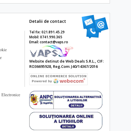
Detalii de contact
Tel fix: 021.891.45.29
Mobil: 0741.990.365
Email: contact@vaps.ro
ookie
or
Website detinut de Web Deals S.R.L., CIF:
RO36695928, Reg.Com: J40/14367/2016
 Electronice