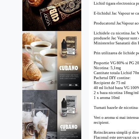
Lichid tigara electronica p
E-lichidul Jac Vapour se ca
Producatorul JacVapour acor
Lichidele cu nicotina Jac V
produsele Jac Vapour sunt 
Ministerelor Sanatatii din 
Prin utilizarea de lichide 
Proportie VG 80% si PG 2
Nicotina: 5,1mg
Cantitate totala Lichid 70
Pachetul DIY contine:
Recipient de 75 ml
40 ml lichid baza VG 100%
2 x baza nicotina 18mg/ml
1 x aroma 10ml
Turnati bazele de nicotina 
Vrei o aroma si mai intens
recipient.
Reincărcarea simplă și dire
Flaconul este prevazut cu s