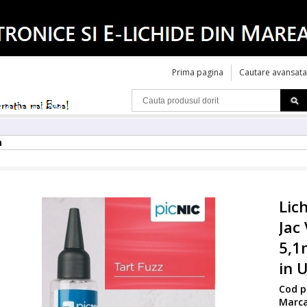
Prima pagina
Cautare avansata
a
Lic
Jac
5,1
in 
Cod p
Marc