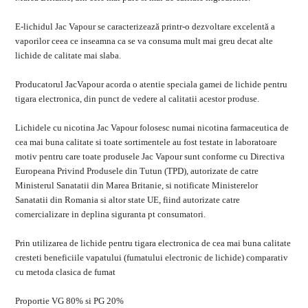
E-lichidul Jac Vapour se caracterizează printr-o dezvoltare excelentă a
vaporilor ceea ce inseamna ca se va consuma mult mai greu decat alte
lichide de calitate mai slaba.
Producatorul JacVapour acorda o atentie speciala gamei de lichide pentru
tigara electronica, din punct de vedere al calitatii acestor produse.
Lichidele cu nicotina Jac Vapour folosesc numai nicotina farmaceutica de
cea mai buna calitate si toate sortimentele au fost testate in laboratoare
motiv pentru care toate produsele Jac Vapour sunt conforme cu Directiva
Europeana Privind Produsele din Tutun (TPD), autorizate de catre
Ministerul Sanatatii din Marea Britanie, si notificate Ministerelor
Sanatatii din Romania si altor state UE, fiind autorizate catre
comercializare in deplina siguranta pt consumatori.
Prin utilizarea de lichide pentru tigara electronica de cea mai buna calitate
cresteti beneficiile vapatului (fumatului electronic de lichide) comparativ
cu metoda clasica de fumat
Proportie VG 80% si PG 20%