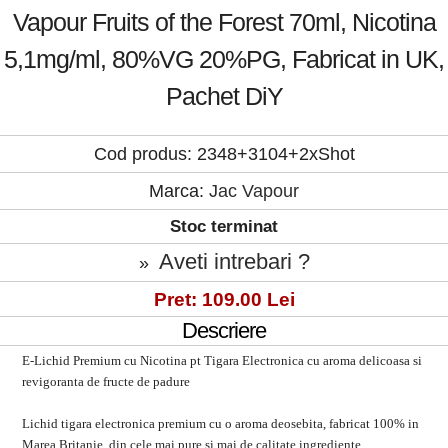
Vapour Fruits of the Forest 70ml, Nicotina
5,1mg/ml, 80%VG 20%PG, Fabricat in UK,
Pachet DiY
Cod produs: 2348+3104+2xShot
Marca:
Jac Vapour
Stoc terminat
Aveti intrebari ?
»
Pret: 109.00 Lei
Descriere
E-Lichid
Premium cu Nicotina
pt Tigara Electronica cu aroma delicoas
a si
revigoranta
de fructe de padure
Lichid tigara electronica premium cu o aroma deosebita, fabricat 100% in
Marea Britanie, din cele mai pure si mai de calitate ingrediente.