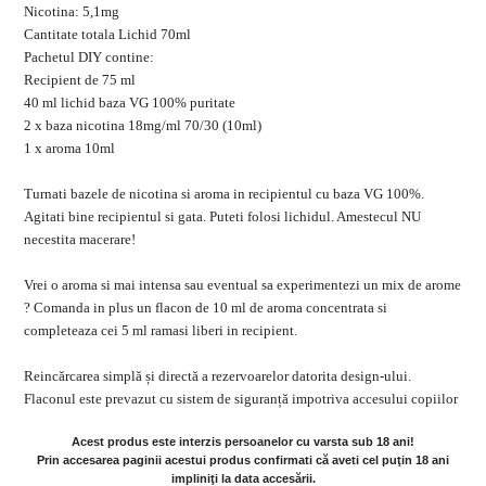
Nicotina: 5,1mg
Cantitate totala Lichid 70ml
Pachetul DIY contine:
Recipient de 75 ml
40 ml lichid baza VG 100% puritate
2 x baza nicotina 18mg/ml 70/30 (10ml)
1 x aroma 10ml
Turnati bazele de nicotina si aroma in recipientul cu baza VG 100%.
Agitati bine recipientul si gata. Puteti folosi lichidul. Amestecul NU
necestita macerare!
Vrei o aroma si mai intensa sau eventual sa experimentezi un mix de arome
? Comanda in plus un flacon de 10 ml de aroma concentrata
si
completeaza cei 5 ml ramasi liberi in recipient.
Reincărcarea simplă și directă a rezervoarelor datorita design-ului.
Flaconul este prevazut cu sistem de siguranță impotriva accesului copiilor
Acest produs este interzis persoanelor cu varsta sub 18 ani!
Prin accesarea paginii acestui produs confirmati că aveti cel puţin 18 ani
impliniţi la data accesării.