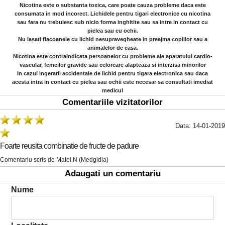
Nicotina este o substanta toxica, care poate cauza probleme daca este
consumata in mod incorect. Lichidele pentru tigari electronice cu nicotina
sau fara nu trebuiesc sub nicio forma inghitite sau sa intre in contact cu
pielea sau cu ochii.
Nu lasati flacoanele cu lichid nesupravegheate in preajma copiilor sau a
animalelor de casa.
Nicotina este contraindicata persoanelor cu probleme ale aparatului cardio-
vascular, femeilor gravide sau celorcare alapteaza si interzisa minorilor
In cazul ingerarii accidentale de lichid pentru tigara electronica sau daca
acesta intra in contact cu pielea sau ochii este necesar sa consultati imediat
medicul
Comentariile vizitatorilor
Data: 14-01-2019
Foarte reusita combinatie de fructe de padure
Comentariu scris de Matei.N (Medgidia)
Adaugati un comentariu
Nume