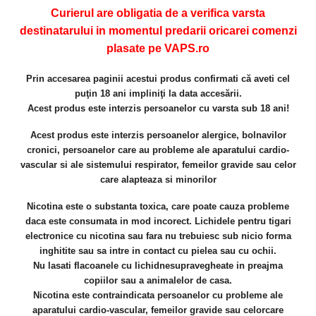
Curierul are obligatia de a verifica varsta
destinatarului in momentul predarii oricarei comenzi
plasate pe VAPS.ro
Prin accesarea paginii acestui produs confirmati că aveti cel
puţin 18 ani impliniţi la data accesării.
Acest produs este interzis persoanelor cu varsta sub 18 ani!
Acest produs este interzis persoanelor alergice, bolnavilor
cronici, persoanelor care au
probleme ale aparatului cardio-
vascular si ale sistemului respirator, femeilor gravide sau celor
care alapteaza si minorilor
Nicotina este o substanta toxica, care poate cauza probleme
daca este consumata in mod incorect. Lichidele pentru tigari
electronice cu nicotina sau fara nu trebuiesc sub nicio forma
inghitite sau sa intre in contact cu pielea sau cu ochii.
Nu lasati flacoanele cu lichidnesupravegheate in preajma
copiilor sau a animalelor de casa.
Nicotina este contraindicata persoanelor cu probleme ale
aparatului cardio-vascular, femeilor gravide sau celorcare