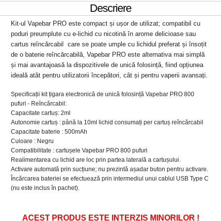
Descriere
Kit-ul Vapebar PRO este compact și ușor de utilizat; compatibil cu
poduri preumplute cu e-lichid cu nicotină în arome delicioase sau
cartus reîncărcabil care se poate umple cu lichidul preferat și însoțit
de o baterie reîncărcabilă, Vapebar PRO este alternativa mai simplă
și mai avantajoasă la dispozitivele de unică folosință, fiind opțiunea
ideală atât pentru utilizatorii începători, cât și pentru vaperii avansați.
Specificații kit țigara electronică de unică folosință Vapebar PRO 800
pufuri - Reîncărcabil:
Capacitate cartuș: 2ml
Autonomie cartuș : până la 10ml lichid consumați per cartuș reîncărcabil
Capacitate baterie : 500mAh
Culoare : Negru
Compatibilitate : cartușele Vapebar PRO 800 pufuri
Realimentarea cu lichid are loc prin partea laterală a cartușului.
Activare automată prin sucțiune; nu prezintă așadar buton pentru activare.
Încărcarea bateriei se efectuează prin intermediul unui cablul USB Type C
(nu este inclus în pachet).
ACEST PRODUS ESTE INTERZIS MINORILOR !