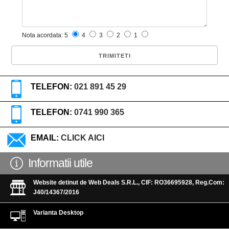
Nota acordata: 5
4
3
2
1
TELEFON:
021 891 45 29
TELEFON:
0741 990 365
EMAIL:
CLICK AICI
Informatii utile
Website detinut de Web Deals S.R.L., CIF: RO36695928, Reg.Com:
J40/14367/2016
Varianta Desktop