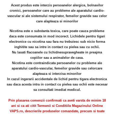
Acest produs este interzis persoanelor alergice, bolnavilor
cronici, persoanelor care au
probleme ale aparatului cardio-
vascular si ale sistemului respirator, femeilor gravide sau celor
care alapteaza si minorilor
Nicotina este o substanta toxica, care poate cauza probleme
daca este consumata in mod incorect. Lichidele pentru tigari
electronice cu nicotina sau fara nu trebuiesc sub nicio forma
inghitite sau sa intre in contact cu pielea sau cu ochii.
Nu lasati flacoanele cu lichidnesupravegheate in preajma
copiilor sau a animalelor de casa.
Nicotina este contraindicata persoanelor cu probleme ale
aparatului cardio-vascular, femeilor gravide sau celorcare
alapteaza si interzisa minorilor
In cazul ingerarii accidentale de lichid pentru tigara electronica
sau daca acesta intra in contact cu pielea sau ochii este necesar
sa consultati imediat medicul.
Prin plasarea comenzii confirmati ca aveti varsta de minim 18
ani si ca ati citit Termenii si Conditiile Magazinului Online
VAPS.ro, descrierile produselor comandate, precum si toate