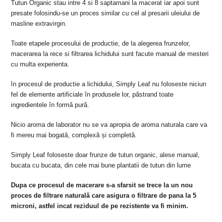
Tutun
Organic stau intre 4 si 8 saptamani la macerat iar apoi sunt
presate folosindu-se un proces similar cu cel al presarii uleiului de
masline extravirgin.
Toate etapele procesului de productie, de la alegerea frunzelor,
macerarea la rece si filtrarea lichidului sunt facute manual de mesteri
cu multa experienta.
In procesul de productie a lichidului, Simply Leaf nu foloseste niciun
fel de elemente artificiale în produsele lor, păstrand toate
ingredientele în formă pură.
Nicio aroma de laborator nu se va apropia de aroma naturala care va
fi mereu mai bogată, complexă și completă.
Simply Leaf foloseste doar frunze de tutun organic, alese manual,
bucata cu bucata, din cele mai bune plantatii de tutun din lume
Dupa ce procesul de macerare s-a sfarsit se trece la un nou
proces de filtrare naturală care asigura o filtrare de pana la 5
microni, astfel incat reziduul de pe rezistente va fi minim.