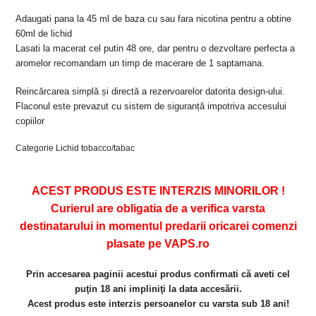
Adaugati pana la 45 ml de baza cu sau fara nicotina pentru a obtine
60ml de lichid
L
asati la macerat cel putin 48 ore, dar p
entru o dezvoltare perfecta a
aromelor recomandam un timp de macerare de 1 saptamana.
Reincărcarea simplă și directă a rezervoarelor datorita design-ului.
Flaconul este prevazut cu sistem de siguranță impotriva accesului
copiilor
Categorie Lichid tobacco/tabac
ACEST PRODUS ESTE INTERZIS MINORILOR !
Curierul are obligatia de a verifica varsta
destinatarului in momentul predarii oricarei comenzi
plasate pe VAPS.ro
Prin accesarea paginii acestui produs confirmati că aveti cel
puţin 18 ani impliniţi la data accesării.
Acest produs este interzis persoanelor cu varsta sub 18 ani!