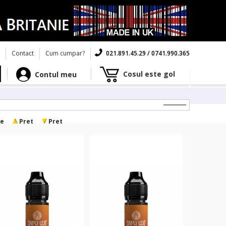
Contact
Cum cumpar?
021.891.45.29 / 0741.990.365
Cosul este gol
Contul meu
e
Pret
Pret