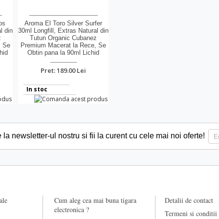
os
Aroma El Toro Silver Surfer
l din
30ml Longfill, Extras Natural din
z
Tutun Organic Cubanez
, Se
Premium Macerat la Rece, Se
hid
Obtin pana la 90ml Lichid
Pret: 189.00 Lei
In stoc
a newsletter-ul nostru si fii la curent cu cele mai noi oferte!
ale
Cum aleg cea mai buna tigara
Detalii de contact
electronica ?
Termeni si conditii