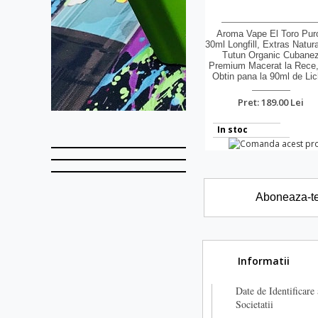
Aroma Vape El Toro Pur
30ml Longfill, Extras Natura
Tutun Organic Cubane
Premium Macerat la Rece
Obtin pana la 90ml de Lic
Pret: 189.00 Lei
In stoc
Aboneaza-te l
Informatii
Date de Identificare 
Societatii