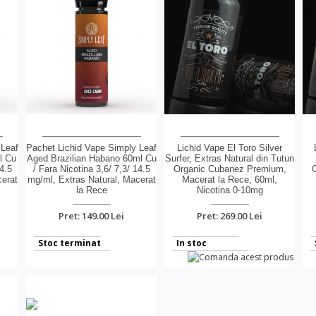
 Leaf
Pachet Lichid Vape Simply Leaf
Lichid Vape El Toro Silver
l Cu
Aged Brazilian Habano 60ml Cu
Surfer, Extras Natural din Tutun
4.5
/ Fara Nicotina 3,6/ 7,3/ 14.5
Organic Cubanez Premium,
cerat
mg/ml, Extras Natural, Macerat
Macerat la Rece, 60ml,
la Rece
Nicotina 0-10mg
Pret: 149.00 Lei
Pret: 269.00 Lei
Stoc terminat
In stoc