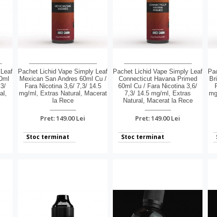
 Leaf
Pachet Lichid Vape Simply Leaf
Pachet Lichid Vape Simply Leaf
Pac
60ml
Mexican San Andres 60ml Cu /
Connecticut Havana Primed
Br
,3/
Fara Nicotina 3,6/ 7,3/ 14.5
60ml Cu / Fara Nicotina 3,6/
al,
mg/ml, Extras Natural, Macerat
7,3/ 14.5 mg/ml, Extras
mg
la Rece
Natural, Macerat la Rece
Pret: 149.00 Lei
Pret: 149.00 Lei
Stoc terminat
Stoc terminat