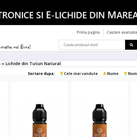
Prima pagina
Cautare avansata
a » Lichide din Tutun Natural
Sortare dupa:
Cele mai vandute
Nume
Num